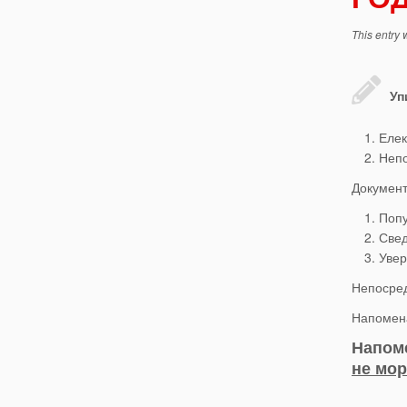
This entry
Уп
Елек
Непо
Документ
Попу
Свед
Увер
Непосред
Напомена
Напом
не мор