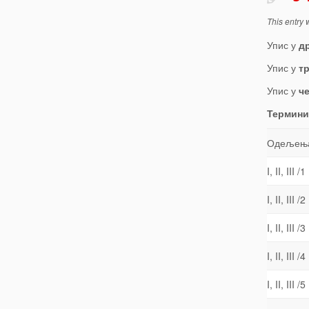
This entry
Упис у
д
Упис у
т
Упис у
ч
Термини
Одељењ
I, II, III /1
I, II, III /2
I, II, III /3
I, II, III /4
I, II, III /5