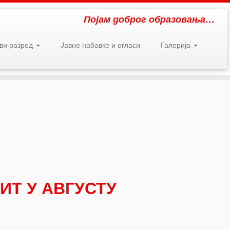
Појам доброг образовања…
рви разред
Јавне набавке и огласи
Галерија
ИТ У АВГУСТУ