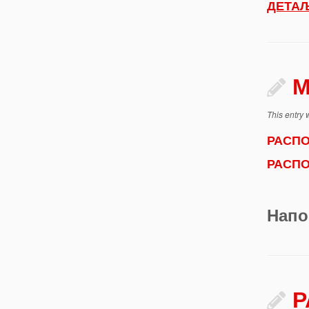
ДЕТАЉ
М
This entry
РАСП
РАСП
Напо
Р