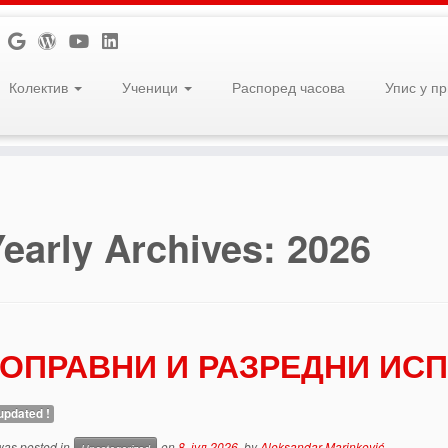
Колектив
Ученици
Распоред часова
Упис у п
Yearly Archives:
2026
ОПРАВНИ И РАЗРЕДНИ ИСП
updated !
 was posted in
on
8. јул 2026.
by
Aleksandar Marinković