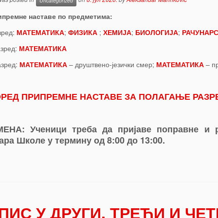
Uncategorized
ипремне наставе по предметима:
зред:
МАТЕМАТИКА
;
ФИЗИКА
;
ХЕМИЈА
;
БИОЛОГИЈА
;
РАЧУНАР
азред:
МАТЕМАТИКА
азред:
МАТЕМАТИКА
– друштвено-језички смер;
МАТЕМАТИКА
– п
РЕД ПРИПРЕМНЕ НАСТАВЕ ЗА ПОЛАГАЊЕ РАЗР
МЕНА
: Ученици треба да пријаве поправне и р
ара Школе у термину од 8:00 до 13:00.
ПИС У ДРУГИ, ТРЕЋИ И ЧЕ