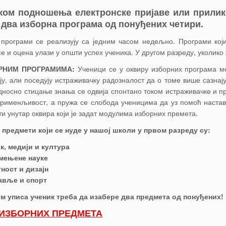
ком подношења електронске пријаве или прилик
 два изборна програма од понуђених четири.
програми се реализују са једним часом недељно. Програми који
се и оцена улази у општи успех ученика. У другом разреду, уколик
РНИМ ПРОГРАМИМА:
Ученици се у оквиру изборних програма м
ју, али поседују истраживачку радозналост да о томе више сазна
дносно стицање знања се одвија спонтано током истраживачке и пр
рименљивост, а пружа се слобода ученицима да уз помоћ настав
ти унутар оквира који је задат модулима изборних премета.
предмети који се нуде у нашој школи у првом разреду су:
к, медији и култура
мењене науке
ност и дизајн
авље и спорт
м уписа ученик треба да изабере два предмета од понуђених!
ИЗБОРНИХ ПРЕДМЕТА