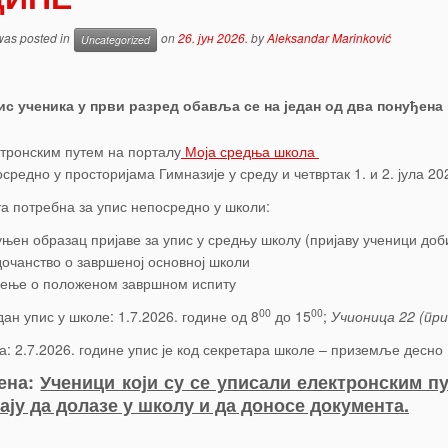
 was posted in
on
26. јун 2026.
by
Aleksandar Marinković
Uncategorized
ис ученика у први разред обавља се на један од два понуђена
тронским путем на порталу
Моја средња школа
средно у просторијама Гимназије у среду и четвртак 1. и 2. јула 202
а потребна за упис непосредно у школи:
њен образац пријаве за упис у средњу школу (пријаву ученици доби
очанство о завршеној основној школи
ење о положеном завршном испиту
00
00
ан упис у школе: 1.7.2026. године од 8
до 15
;
Учионица 22 (пр
: 2.7.2026. године упис је код секретара школе – приземље десно
ена:
Ученици који су се уписали електронским п
ају да долазе у школу и да доносе документа.