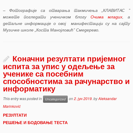
– Фотографије са отварања такмичења „КЛАВИТАС ”
можете погледати ученичком блогу
Очима младих
, а
детаљне информације о овој манифестацији су на сајту
Музичке школе „Коста Манојловић” Смедерево.
Коначни резултати пријемног
испита за упис у одељење за
ученике са посебним
способностима за рачунарство и
информатику
This entry was posted in
on
2. јун 2019.
by
Aleksandar
Uncategorized
Marinković
РЕЗУЛТАТИ
РЕШЕЊЕ И БОДОВАЊЕ ТЕСТА