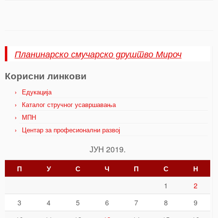
Планинарско смучарско друштво Мироч
Корисни линкови
Едукација
Каталог стручног усавршавања
МПН
Центар за професионални развој
ЈУН 2019.
П
У
С
Ч
П
С
Н
1
2
3
4
5
6
7
8
9