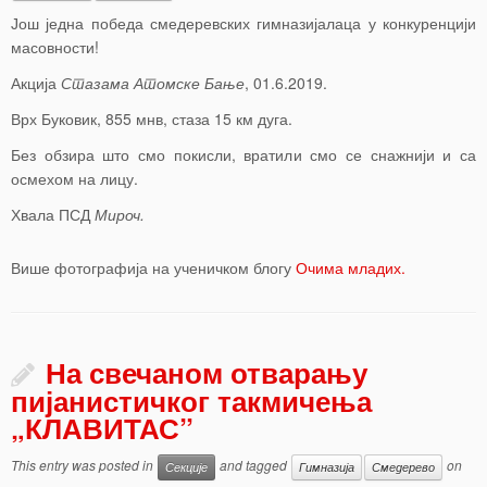
Још једна победа смедеревских гимназијалаца у конкуренцији
масовности!
Акција
Стазама Атомске Бање
, 01.6.2019.
Врх Буковик, 855 мнв, стаза 15 км дуга.
Без обзира што смо покисли, вратили смо се снажнији и са
осмехом на лицу.
Хвала ПСД
Мироч.
Више фотографија на ученичком блогу
Очима младих.
На свечаном отварању
пијанистичког такмичења
„КЛАВИТАС”
This entry was posted in
and tagged
on
Секције
Гимназија
Смедерево