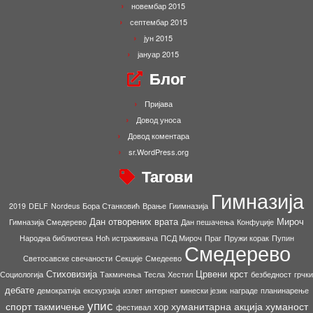
новембар 2015
септембар 2015
јун 2015
јануар 2015
Блог
Пријава
Довод уноса
Довод коментара
sr.WordPress.org
Тагови
Гимназија
2019
DELF
Nordeus
Бора Станковић
Врање
Гиимназија
Дан отворених врата
Мироч
Гимназија Смедерево
Дан пешачења
Конфуције
Народна библиотека
Ноћ истраживача
ПСД Мироч
Праг
Пружи корак
Пупин
Смедерево
Светосавске свечаности
Секције
Смедеево
Стиховизија
Црвени крст
Социологија
Такмичења
Тесла
Хестил
безбедност
грчки
дебате
демократија
екскурзија
излет
интернет
кинески језик
награде
планинарење
упис
спорт
такмичење
хуманитарна акција
хуманост
хор
фестивал