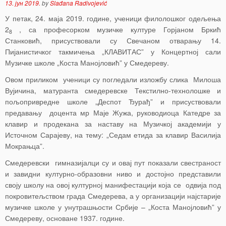
13. јун 2019.
by
Slađana Radivojević
У петак, 24. маја 2019. године, ученици филолошког одељења
2
, са професорком музичке културе Горјаном Бркић
8
Станковић, присуствовали су Свечаном отварању 14.
Пијанистичког такмичења „КЛАВИТАС” у Концертној сали
Музичке школе „Коста Манојловић” у Смедереву.
Овом приликом ученици су погледали изложбу слика Милоша
Вујичина, матуранта смедеревске Текстилно-технолошке и
пољопривредне школе „Деспот Ђурађ” и присуствовали
предавању доцента мр Маје Жужа, руководиоца Катедре за
клавир и продекана за наставу на Музичкој академији у
Источном Сарајеву, на тему: „Седам етида за клавир Василија
Мокрањца”.
Смедеревски гимназијалци су и овај пут показали свестраност
и завидни културно-образовни ниво и достојно представили
своју школу на овој културној манифестацији која се одвија под
покровитељством града Смедерева, а у организацији најстарије
музичке школе у унутрашњости Србије – „Коста Манојловић” у
Смедереву, основане 1937. године.