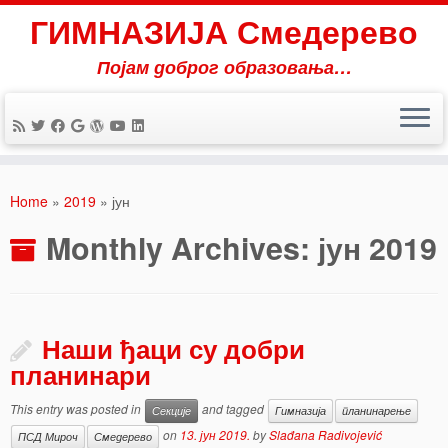
ГИМНАЗИЈА Смедерево
Појам доброг образовања…
Skip
to
Home
»
2019
»
јун
content
Monthly Archives:
јун 2019
Наши ђаци су добри
планинари
This entry was posted in
and tagged
Секције
Гимназија
планинарење
on
13. јун 2019.
by
Slađana Radivojević
ПСД Мироч
Смедерево