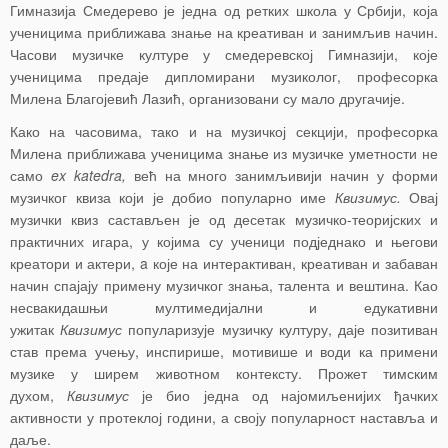
Гимназија Смедерево је једна од ретких школа у Србији, која
ученицима приближава знање на креативан и занимљив начин.
Часови музичке културе у смедеревској Гимназији, које
ученицима предаје дипломирани музиколог, професорка
Милена Благојевић Лазић, организовани су мало другачије.
Како на часовима, тако и на музичкој секцији, професорка
Милена приближава ученицима знање из музичке уметности не
само
ex katedra,
већ на много занимљивији начин у форми
музичког квиза који је добио популарно име
Квизимус.
Овај
музички квиз састављен је од десетак музичко-теоријских и
практичних игара, у којима су ученици подједнако и његови
креатори и актери, a које на интерактиван, креативан и забаван
начин спајају примену музичког знања, талента и вештина. Као
несвакидашњи мултимедијални и едукативни
ужитак
Квизимус
популаризује музичку културу, даје позитиван
став према учењу, инспирише, мотивише и води ка примени
музике у ширем животном контексту. Прожет тимским
духом,
Квизимус
је био једна од најомиљенијих ђачких
активности у протеклој години, а своју популарност наставља и
даље.