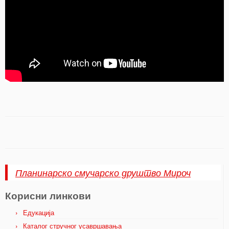
Планинарско смучарско друштво Мироч
Корисни линкови
Едукација
Каталог стручног усавршавања