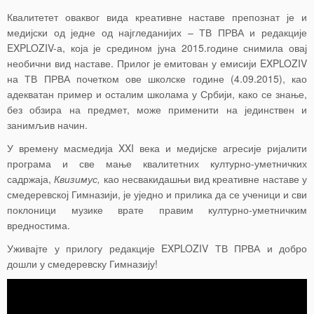
Квалитетет оваквог вида креативне наставе препознат је и
медијски од једне од најгледанијих – ТВ ПРВА и редакције
EXPLOZIV-а, која је средином јуна 2015.године снимила овај
необични вид наставе. Прилог је емитован у емисији EXPLOZIV
на ТВ ПРВА почетком ове школске године (4.09.2015), као
адекватан пример и осталим школама у Србији, како се знање,
без обзира на предмет, може применити на јединствен и
занимљив начин.
У времену масмедија XXI века и медијске агресије ријалити
програма и све мање квалитетних културно-уметничких
садржаја,
Квизимус,
као несвакидашњи вид креативне наставе у
смедеревској Гимназији, је уједно и прилика да се ученици и сви
поклоници музике врате правим културно-уметничким
вредностима.
Уживајте у прилогу редакције EXPLOZIV ТВ ПРВА и добро
дошли у смедеревску Гимназију!