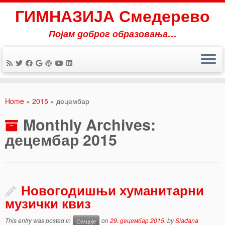
ГИМНАЗИЈА Смедерево
Појам доброг образовања…
Skip
to
Home
»
2015
»
децембар
content
Monthly Archives:
децембар 2015
Новогодишњи хуманитарни
музички квиз
This entry was posted in
on
29. децембар 2015.
by
Slađana
Секције