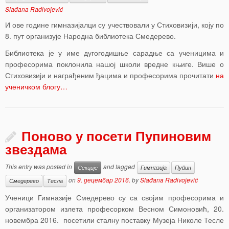
Slađana Radivojević
И ове године гимназијалци су учествовали у Стиховизији, коју по
8. пут организује Народна библиотека Смедерево.
Библиотека је у име дугогодишње сарадње са ученицима и
професорима поклонила нашој школи вредне књиге. Више о
Стиховизији и награђеним ђацима и професорима прочитати
на
ученичком блогу…
Поново у посети Пупиновим
звездама
This entry was posted in
and tagged
Секције
Гимназија
Пупин
on
9. децембар 2016.
by
Slađana Radivojević
Смедерево
Тесла
Ученици Гимназије Смедерево су са својим професорима и
организатором излета професорком Весном Симоновић, 20.
новембра 2016. посетили сталну поставку Музеја Николе Тесле