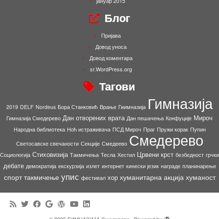
јануар 2015
Блог
Пријава
Довод уноса
Довод коментара
sr.WordPress.org
Тагови
Гимназија
2019
DELF
Nordeus
Бора Станковић
Врање
Гиимназија
Дан отворених врата
Мироч
Гимназија Смедерево
Дан пешачења
Конфуције
Народна библиотека
Ноћ истраживача
ПСД Мироч
Праг
Пружи корак
Пупин
Смедерево
Светосавске свечаности
Секције
Смедеево
Стиховизија
Црвени крст
Социологија
Такмичења
Тесла
Хестил
безбедност
грчки
дебате
демократија
екскурзија
излет
интернет
кинески језик
награде
планинарење
упис
спорт
такмичење
хуманитарна акција
хуманост
хор
фестивал