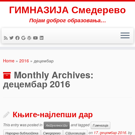
ГИМНАЗИЈА Смедерево
Појам доброг образовања…
Skip
to
Home
»
2016
»
децембар
content
Monthly Archives:
децембар 2016
Књиге-најлепши дар
This entry was posted in
and tagged
Актуелности
Гимназија
on
17. децембар 2016.
by
Народна библиотека
Смедерево
Стиховизија