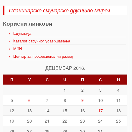
Планинарско смучарско друштво Мироч
Корисни линкови
Едукација
Каталог стручног усавршавања
МПН
Центар за професионални развој
ДЕЦЕМБАР 2016.
П
У
С
Ч
П
С
Н
1
2
3
4
5
6
7
8
9
10
11
12
13
14
15
16
17
18
19
20
21
22
23
24
25
26
27
28
29
30
31