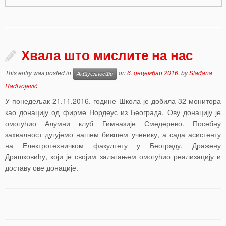
Хвала што мислите на нас
This entry was posted in
on
6. децембар 2016.
by
Slađana
Актуелности
Radivojević
У понедељак 21.11.2016. године Школа је добила 32 монитора
као донацију од фирме Нордеус из Београда. Ову донацију је
омогућио Алумни клуб Гимназије Смедерево. Посебну
захвалност дугујемо нашем бившем ученику, а сада асистенту
на Електротехничком факултету у Београду, Дражену
Драшковићу, који је својим залагањем омогућио реализацију и
доставу ове донације.