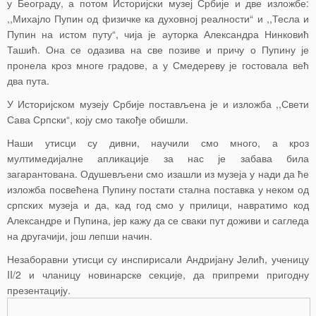
у Београду, а потом Историјски музеј Србије и две изложбе:
,,Михајло Пупин од физичке ка духовној реалности“ и ,,Тесла и
Пупин на истом путу“, чија је ауторка Александра Нинковић
Ташић. Она се одазива на све позиве и причу о Пупину је
пронела кроз многе градове, а у Смедереву је гостовала већ
два пута.
У Историјском музеју Србије постављена је и изложба ,,Свети
Сава Српски“, коју смо такође обишли.
Наши утисци су дивни, научили смо много, а кроз
мултимедијалне апликације за нас је забава била
загарантована. Одушевљени смо изашли из музеја у нади да ће
изложба посвећена Пупину постати стална поставка у неком од
српских музеја и да, кад год смо у прилици, навратимо код
Александре и Пупина, јер кажу да се сваки пут доживи и сагледа
на другачији, још лепши начин.
Незаборавни утисци су инспирисали Андријану Јелић, ученицу
II/2 и чланицу новинарске секције, да припреми пригодну
презентацију.