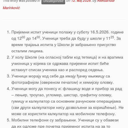
This entry was posted in
on
12. мај 2026.
by
Aleksandar
Uncategorized
Marinković
Пријемни испит ученици полажу у суботу 16.5.2026. године
00
00
25
од 12
до 14
. Ученици треба да буду у школи у 11
. За
време трајања испита у Школи је забрањено присуство
осталим лицима.
У холу Школе (на огласној табли код теткица) и на вратима
учионица у којима се одржава пријемни испит биће
истакнут списак ученика као и распоред седења.
Ученици морају код себе да имају ђачку књижицу са
фотографијом (овереном печатом) и хемијску оловку.
Ученици могу да понесу и: флашицу воде и прибор за рад
– лењир, троугао, угломер, шестар, графитну оловку,
гумицу и калкулатор са основним рачунским операцијама
(сви други калкулатори нису дозвољени за коришћење). Не
може се користити калкулатор на мобилном телефону.
Мобилни телефони су забрањени. Ученици су у обавези
да их одложе пре почетка пријемног испита на за то