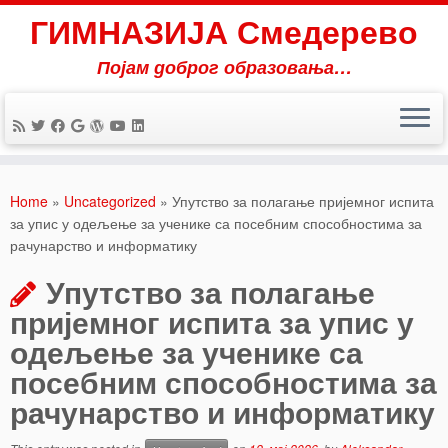
ГИМНАЗИЈА Смедерево
Појам доброг образовања…
Skip
to
Home
»
Uncategorized
»
Упутство за полагање пријемног испита
content
за упис у одељење за ученике са посебним способностима за
рачунарство и информатику
Упутство за полагање
пријемног испита за упис у
одељење за ученике са
посебним способностима за
рачунарство и информатику