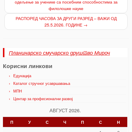
одељење за ученике са посебним способностима за
филолошке науке
РАСПОРЕД ЧАСОВА ЗА ДРУГИ РАЗРЕД – ВАЖИ ОД
25.5.2026. ГОДИНЕ
→
Планинарско смучарско друштво Мироч
Корисни линкови
Едукација
Каталог стручног усавршавања
МПН
Центар за професионални развој
АВГУСТ 2026.
П
У
С
Ч
П
С
Н