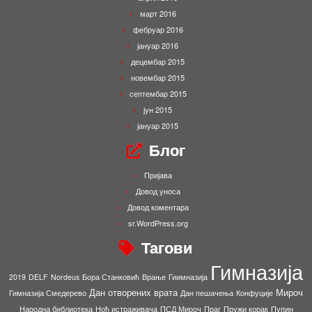
март 2016
фебруар 2016
јануар 2016
децембар 2015
новембар 2015
септембар 2015
јун 2015
јануар 2015
Блог
Пријава
Довод уноса
Довод коментара
sr.WordPress.org
Тагови
Гимназија
2019
DELF
Nordeus
Бора Станковић
Врање
Гиимназија
Дан отворених врата
Мироч
Гимназија Смедерево
Дан пешачења
Конфуције
Народна библиотека
Ноћ истраживача
ПСД Мироч
Праг
Пружи корак
Пупин