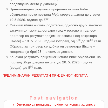
предвиђено место у учионици.
Прелиминарни резултати пријемног испита биће
објављени преко портала
Моја средња школа
до уторка
00
19.5.2026. године до 8
.
Ученици и/или њихови родитељи, односно други законски
заступници, могу да остваре увид у тестове и поднесу
приговор на резултат пријемног испита (код секретара
00
00
Школе) – 19. 5. 2026. године (уторак), од 8
до 16
сати.
Образац за приговор се добија од секретара Школе –
канцеларија број 28 (приземље десно).
Коначни резултати пријемног испита биће објављени на
порталу
Моја средња школа
до 20. 5. 2026. године
00
(среда), до 8
сати.
ПРЕЛИМИНАРНИ РЕЗУЛТАТИ ПРИЈЕМНОГ ИСПИТА
Post navigation
←
Упутство за полагање пријемног испита за упис у