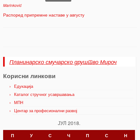
Marinković
Распоред припремне наставе у августу
Планинарско смучарско друштво Мироч
Корисни линкови
Едукација
Каталог стручног усавршавања
МПН
Центар за професионални развој
ЈУЛ 2018.
П
У
С
Ч
П
С
Н