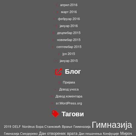
април 2016
март 2016
фебруар 2016
јануар 2016
децембар 2015
новембар 2015
септембар 2015
јун 2015
јануар 2015
Блог
Пријава
Довод уноса
Довод коментара
sr.WordPress.org
Тагови
Гимназија
2019
DELF
Nordeus
Бора Станковић
Врање
Гиимназија
Дан отворених врата
Мироч
Гимназија Смедерево
Дан пешачења
Конфуције