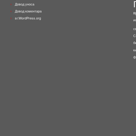
Довод уноса
Довод коментара
в
sr.WordPress.org
и
с
С
б
к
ф