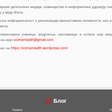
 време дигиталних медија, новинарство и информатика удружују сна
у у виду блога.
оља информисаност о реализацији ваннаставних активности, као 
ивота.
нтересовани ученици, родитељи, наставници и остали који има
 на мејл
ocimamladih@gmail.com
нас на
https://ocimamladih.wordpress.com/
Блог
Пријава
2