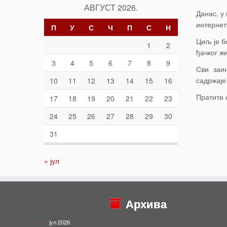
АВГУСТ 2026.
Данас, у
интернет
П
У
С
Ч
П
С
Н
Циљ је б
1
2
ђачког ж
3
4
5
6
7
8
9
Сви заи
садржаје
10
11
12
13
14
15
16
Пратите 
17
18
19
20
21
22
23
24
25
26
27
28
29
30
31
« јул
Архива
јул 2026