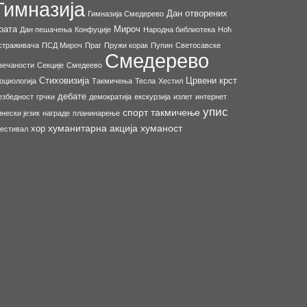
Гимназија
Дан отворених
Гимназија Смедерево
рата
Мироч
Дан пешачења
Конфуције
Народна библиотека
Ноћ
страживача
ПСД Мироч
Праг
Пружи корак
Пупин
Светосавске
Смедерево
вечаности
Секције
Смедеево
Стиховизија
Црвени крст
оциологија
Такмичења
Тесла
Хестил
дебате
езбедност
грчки
демократија
екскурзија
излет
интернет
упис
спорт
такмичење
инески језик
награде
планинарење
хуманитарна акција
хуманост
хор
естивал