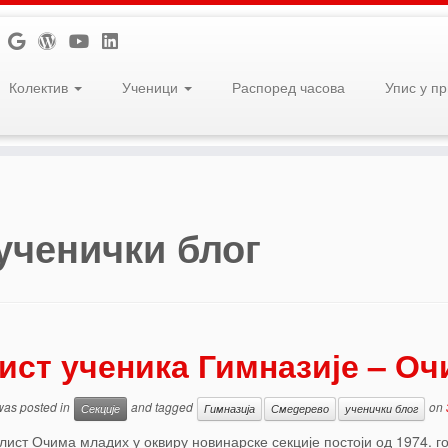
Колектив
Ученици
Распоред часова
Упис у п
ученички блог
ист ученика Гимназије – О
 was posted in
and tagged
on
Секције
Гимназија
Смедерево
ученички блог
лист Очима младих у оквиру новинарске секције постоји од 1974. год