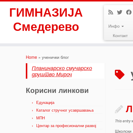
ГИМНАЗИЈА
Смедерево
Инфо
Контакт
Skip
to
Home
»
ученички блог
content
Планинарско смучарско
друштво Мироч
Корисни линкови
Едукација
Л
Каталог стручног усавршавања
МПН
This entry
Центар за професионални развој
Школски 