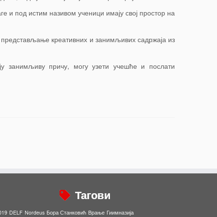
ге и под истим називом ученици имају свој простор на
и представљање креативних и занимљивих садржаја из
ју занимљиву причу, могу узети учешће и послати
Тагови
019
DELF
Nordeus
Бора Станковић
Врање
Гиимназија