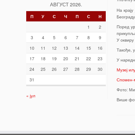
АВГУСТ 2026.
На крају
П
У
С
Ч
П
С
Н
Београду
Поред ур
1
2
прикупља
3
4
5
6
7
8
9
У оквиру
10
11
12
13
14
15
16
Такође, 
17
18
19
20
21
22
23
У наредн
24
25
26
27
28
29
30
Музеј илу
31
Спомен-м
Фото: Ми
« јул
Више фо