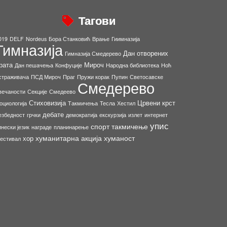
Тагови
019
DELF
Nordeus
Бора Станковић
Врање
Гиимназија
Гимназија
Дан отворених
Гимназија Смедерево
рата
Мироч
Дан пешачења
Конфуције
Народна библиотека
Ноћ
страживача
ПСД Мироч
Праг
Пружи корак
Пупин
Светосавске
Смедерево
вечаности
Секције
Смедеево
Стиховизија
Црвени крст
оциологија
Такмичења
Тесла
Хестил
дебате
езбедност
грчки
демократија
екскурзија
излет
интернет
упис
спорт
такмичење
инески језик
награде
планинарење
хуманитарна акција
хуманост
хор
естивал