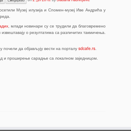
ја
Смедерево
посетили Музеј илузија и Спомен-музеј Иве Андрића у
реда.
адих
, млади новинари су се трудили да благовремено
 извештавају о резултатима са различитих такмичења.
у почели да објављују вести на порталу
sdcafe.rs
.
рад и проширење сарадње са локалном заједницом.