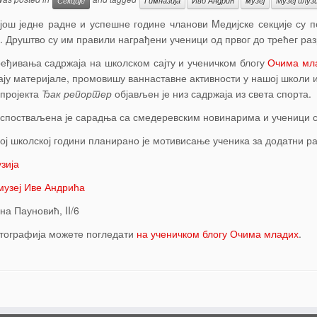
Секције
Гимназија
Иво Андрић
музеј
Музеј илузи
 још једне радне и успешне године чланови Mедијске секције су 
. Друштво су им правили награђени ученици од првог до трећег раз
еђивања садржаја на школском сајту и ученичком блогу
Очима мл
ју материјале, промовишу ваннаставне активности у нашој школи и
 пројекта
Ђак репортер
објављен је низ садржаја из света спорта.
успостваљена је сарадња са смедеревским новинарима и ученици с
ој школској години планирано је мотивисање ученика за додатни 
зија
узеј Иве Андрића
на Пауновић, II/6
тографија можете погледати
на ученичком блогу Очима младих
.