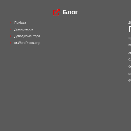
Блог
Пријава
2
Довод уноса
Довод коментара
в
sr.WordPress.org
и
с
С
б
к
ф