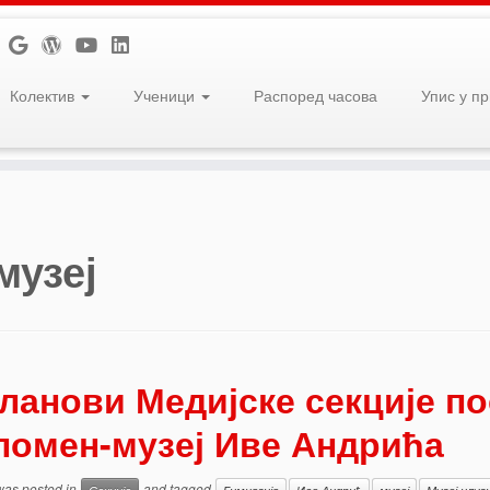
Колектив
Ученици
Распоред часова
Упис у п
музеј
ланови Медијске секције по
помен-музеј Иве Андрића
 was posted in
and tagged