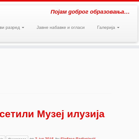
Појам доброг образовања…
рви разред
Јавне набавке и огласи
Галерија
сетили Музеј илузија
on
2. јул 2018.
by
Slađana Radivojević