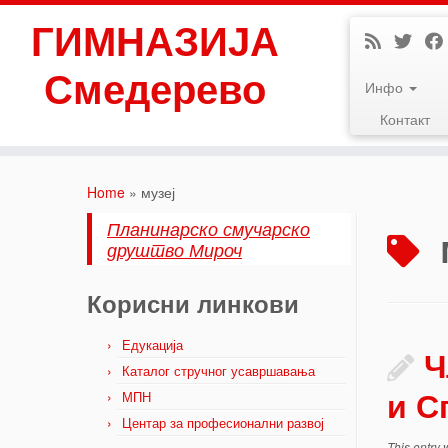
ГИМНАЗИЈА
Смедерево
Инфо
Контакт
Skip
to
Home
»
музеј
content
Планинарско смучарско
друштво Мироч
Корисни линкови
Едукација
Ч
Каталог стручног усавршавања
и С
МПН
Центар за професионални развој
This entry