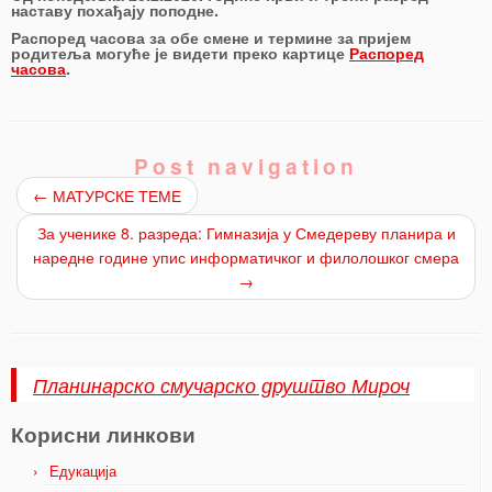
наставу похађају поподне.
Распоред часова за обе смене и термине за пријем
родитеља могуће је видети преко картице
Распоред
часова
.
Post navigation
←
МАТУРСКЕ ТЕМЕ
За ученике 8. разреда: Гимназија у Смедереву планира и
наредне године упис информатичког и филолошког смера
→
Планинарско смучарско друштво Мироч
Корисни линкови
Едукација