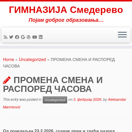
ГИМНАЗИЈА Смедерево
Појам доброг образовања…
Skip
to
Home
»
Uncategorized
»
ПРОМЕНА СМЕНА И РАСПОРЕД
content
ЧАСОВА
ПРОМЕНА СМЕНА И
РАСПОРЕД ЧАСОВА
This entry was posted in
on
3. фебруар 2026.
by
Aleksandar
Uncategorized
Marinković
Од понедељка 23.2.2026. године први и трећи разред