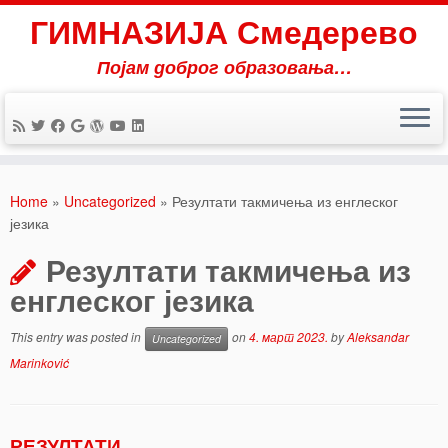
ГИМНАЗИЈА Смедерево
Појам доброг образовања…
Skip
to
Home
»
Uncategorized
»
Резултати такмичења из енглеског
content
језика
Резултати такмичења из
енглеског језика
This entry was posted in
on
4. март 2023.
by
Aleksandar
Uncategorized
Marinković
РЕЗУЛТАТИ