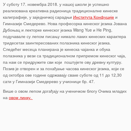
У суботу 17. новембра 2018. у нашој школи је успешно
реализована креативна радионица традиционалне кинеске
калиграфије, у заједничкој сарадњи
Института Конфуције
и
Гимназије Смедерево. Нова професорка кинеског језика Јована
Дубоњац и лекторке кинеског језика Wang Yue и He Ping,
подучавале су лепом писању нимало лаких кинеских карактера
тридесетак заинтересованих полазника кинеског језика.
Следећег месеца планирана је кинеска чајанка и обука
полазника у вези са традиционалном припремом кинеског чаја,
па нам се придружите сви који поштујете ову древну културу.
Позив је отворен и за похађање часова кинеског језика, који се
од октобра ове године одржавају сваке суботе од 11 до 12,30
сати у Гимназији Смедерево у учионици бр. 47.
Више о овом лепом догађају на ученичком блогу Очима младих
на
овом линку.