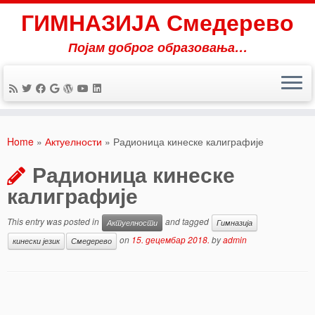
ГИМНАЗИЈА Смедерево
Појам доброг образовања…
Skip
to
Home
»
Актуелности
»
Радионица кинеске калиграфије
content
Радионица кинеске
калиграфије
This entry was posted in
and tagged
Актуелности
Гимназија
on
15. децембар 2018.
by
admin
кинески језик
Смедерево