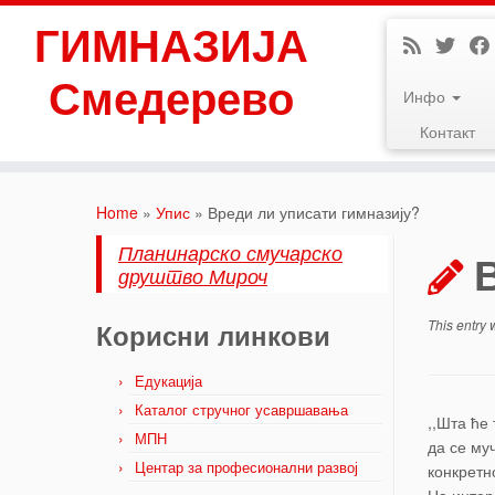
ГИМНАЗИЈА
Смедерево
Инфо
Контакт
Skip
to
Home
»
Упис
»
Вреди ли уписати гимназију?
content
Планинарско смучарско
друштво Мироч
This entry
Корисни линкови
Едукација
Каталог стручног усавршавања
,,Шта ће
МПН
да се му
Центар за професионални развој
конкретн