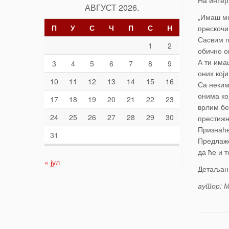
На интер
АВГУСТ 2026.
„Имаш мн
П
У
С
Ч
П
С
Н
прескочи
Сасвим п
1
2
обично о
А ти има
3
4
5
6
7
8
9
оних који
10
11
12
13
14
15
16
Са неким
онима ко
17
18
19
20
21
22
23
врлим бе
24
25
26
27
28
29
30
престижн
Признаће
31
Предлаже
да ће и 
« јул
Детаљан 
аутор: М