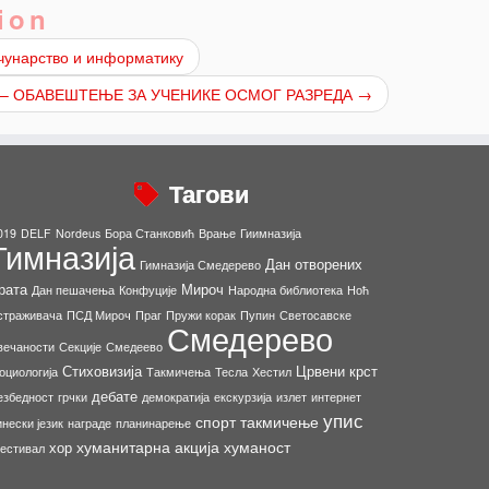
ion
ачунарство и информатику
 – ОБАВЕШТЕЊЕ ЗА УЧЕНИКЕ ОСМОГ РАЗРЕДА
→
Тагови
019
DELF
Nordeus
Бора Станковић
Врање
Гиимназија
Гимназија
Дан отворених
Гимназија Смедерево
рата
Мироч
Дан пешачења
Конфуције
Народна библиотека
Ноћ
страживача
ПСД Мироч
Праг
Пружи корак
Пупин
Светосавске
Смедерево
вечаности
Секције
Смедеево
Стиховизија
Црвени крст
оциологија
Такмичења
Тесла
Хестил
дебате
езбедност
грчки
демократија
екскурзија
излет
интернет
упис
спорт
такмичење
инески језик
награде
планинарење
хуманитарна акција
хуманост
хор
естивал