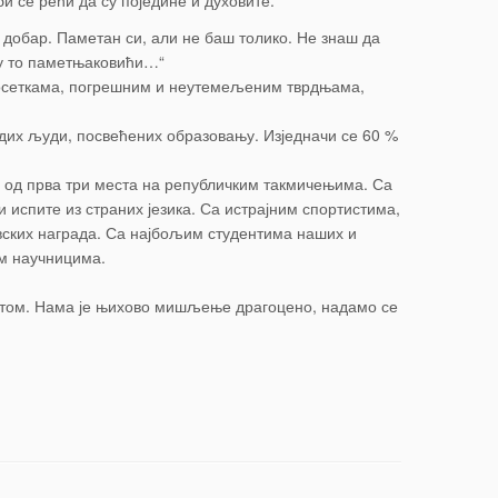
 се рећи да су поједине и духовите.
 добар. Паметан си, али не баш толико. Не знаш да
 су то паметњаковићи…“
 досеткама, погрешним и неутемељеним тврдњама,
дих људи, посвећених образовању. Изједначи се 60 %
о од прва три места на републичким такмичењима. Са
испите из страних језика. Са истрајним спортистима,
ских награда. Са најбољим студентима наших и
м научницима.
вотом. Нама је њихово мишљење драгоцено, надамо се