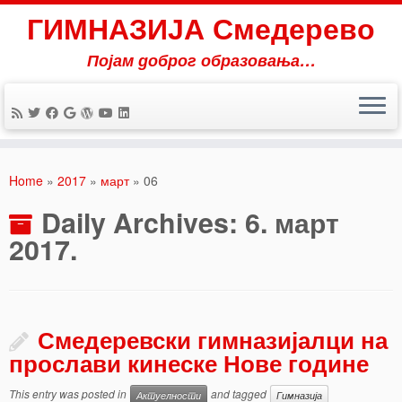
ГИМНАЗИЈА Смедерево
Појам доброг образовања…
Skip
to
Home
»
2017
»
март
»
06
content
Daily Archives:
6. март
2017.
Смедеревски гимназијалци на
прослави кинеске Нове године
This entry was posted in
and tagged
Актуелности
Гимназија