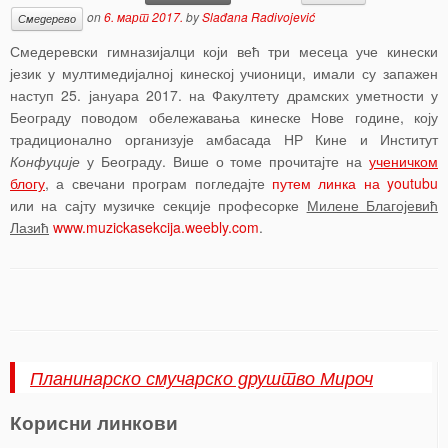
on
6. март 2017.
by
Slađana Radivojević
Смедерево
Смедеревски гимназијалци који већ три месеца уче кинески
језик у мултимедијалној кинеској учионици, имали су запажен
наступ 25. јануара 2017. на Факултету драмских уметности у
Београду поводом обележавања кинеске Нове године, коју
традиционално организује амбасада НР Кине и Институт
Конфуције
у Београду. Више о томе прочитајте на
ученичком
блогу
, а свечани програм погледајте
путем линка на youtubu
или на сајту музичке секције професорке
Милене Благојевић
Лазић
www.muzickasekcija.weebly.com
.
Планинарско смучарско друштво Мироч
Корисни линкови